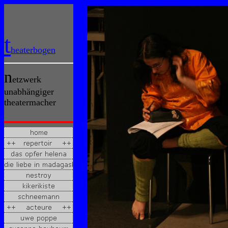
t
heaterbogen
n
etzwerk
unabhängiger
theatermacher