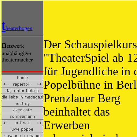
t
heaterbogen
Der Schauspielkurs
n
etzwerk
unabhängiger
"TheaterSpiel ab 1
theatermacher
für Jugendliche in 
Popelbühne in Berl
Prenzlauer Berg
beinhaltet das
Erwerben