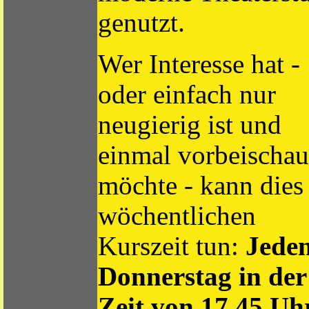
genutzt.
Wer Interesse hat -
oder einfach nur
neugierig ist und
einmal vorbeischa
möchte - kann dies
wöchentlichen
Kurszeit tun:
Jede
Donnerstag in der
Zeit von 17.45 Uh