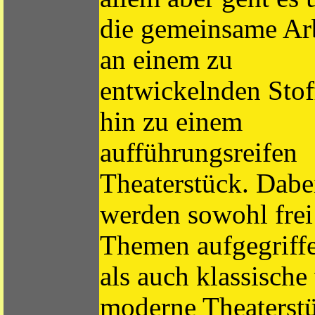
die gemeinsame Ar
an einem zu
entwickelnden Stof
hin zu einem
aufführungsreifen
Theaterstück. Dabe
werden sowohl frei
Themen aufgegriff
als auch klassische
moderne Theaterst