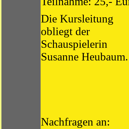
Teilnahme: 25,- Eu
Die Kursleitung
obliegt der
Schauspielerin
Susanne Heubaum.
Nachfragen an: