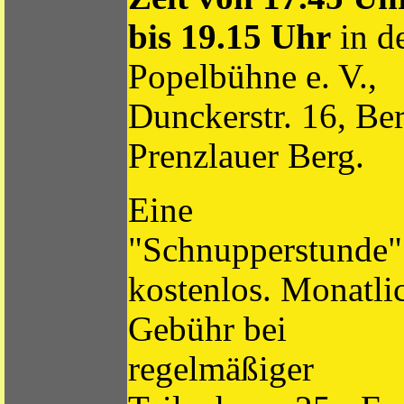
bis 19.15 Uhr
in d
Popelbühne e. V.,
Dunckerstr. 16, Ber
Prenzlauer Berg.
Eine
"Schnupperstunde" 
kostenlos. Monatli
Gebühr bei
regelmäßiger